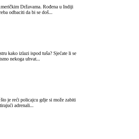
m Američkim Državama. Rođena u Indiji
eba odbaciti da bi se doš...
stru kako izlazi ispod tuša? Sjećate li se
bismo nekoga uhvat...
o je reći policajcu gdje si može zabiti
rajući adrenali...