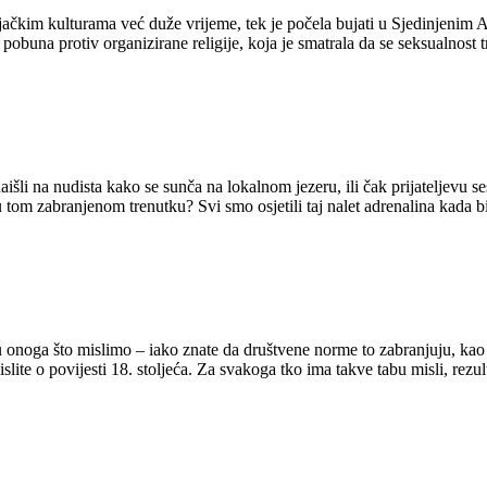
njačkim kulturama već duže vrijeme, tek je počela bujati u Sjedinjeni
pobuna protiv organizirane religije, koja je smatrala da se seksualnost tr
naišli na nudista kako se sunča na lokalnom jezeru, ili čak prijateljevu se
 tom zabranjenom trenutku? Svi smo osjetili taj nalet adrenalina kada 
 onoga što mislimo – iako znate da društvene norme to zabranjuju, kao št
lite o povijesti 18. stoljeća. Za svakoga tko ima takve tabu misli, rezulti