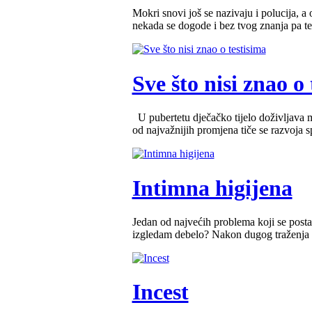
Mokri snovi još se nazivaju i polucija, a 
nekada se dogode i bez tvog znanja pa te 
Sve što nisi znao o
U pubertetu dječačko tijelo doživljava mn
od najvažnijih promjena tiče se razvoja spo
Intimna higijena
Jedan od najvećih problema koji se post
izgledam debelo? Nakon dugog traženja st
Incest