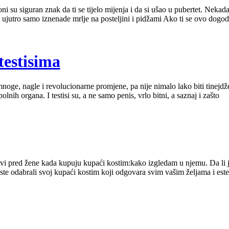
oni su siguran znak da ti se tijelo mijenja i da si ušao u pubertet. Nekad
ujutro samo iznenade mrlje na posteljini i pidžami Ako ti se ovo dogodi
 testisima
oge, nagle i revolucionarne promjene, pa nije nimalo lako biti tinejdžer
lnih organa. I testisi su, a ne samo penis, vrlo bitni, a saznaj i zašto
avi pred žene kada kupuju kupaći kostim:kako izgledam u njemu. Da li j
e odabrali svoj kupaći kostim koji odgovara svim vašim željama i estet