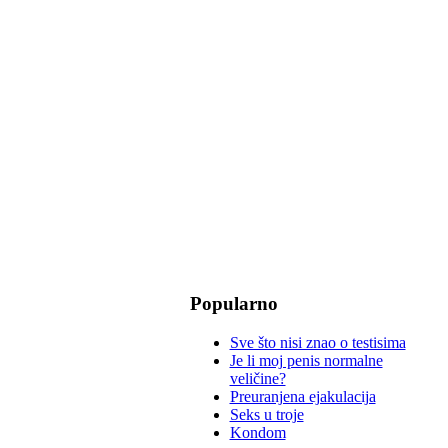
Popularno
Sve što nisi znao o testisima
Je li moj penis normalne
veličine?
Preuranjena ejakulacija
Seks u troje
Kondom