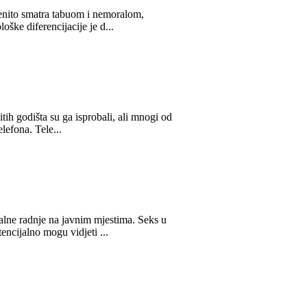
pćenito smatra tabuom i nemoralom,
oške diferencijacije je d...
itih godišta su ga isprobali, ali mnogi od
lefona. Tele...
sualne radnje na javnim mjestima. Seks u
encijalno mogu vidjeti ...