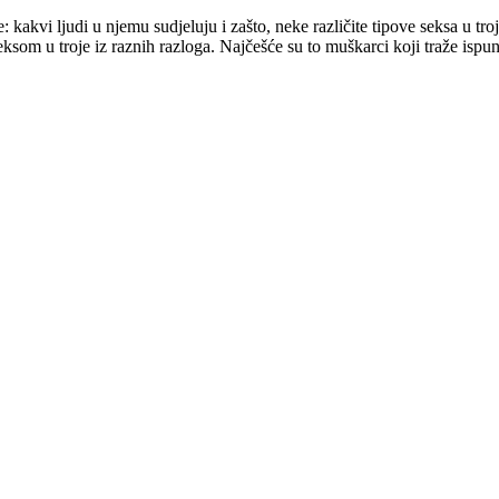
je: kakvi ljudi u njemu sudjeluju i zašto, neke različite tipove seksa u tr
seksom u troje iz raznih razloga. Najčešće su to muškarci koji traže ispun