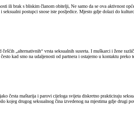
nosti ili brak s bliskim članom obitelji, Ne samo da se ova aktivnost o
 i seksualni postupci snose iste posljedice. Mjesto gdje dolazi do kulturol
d češćih „alternativnih“ vrsta seksualnih susreta. I muškarci i žene različ
često kad smo na udaljenosti od partnera i ostajemo u kontaktu preko te
 jako česta maštarija i parovi cijeloga svijeta diskretno prakticiraju sek
 bilo kojeg drugog seksualnog čina izvedenog na mjestima gdje drugi pot