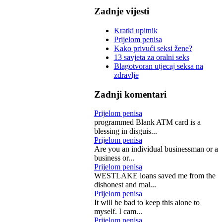
Zadnje vijesti
Kratki upitnik
Prijelom penisa
Kako privući seksi žene?
13 savjeta za oralni seks
Blagotvoran utjecaj seksa na
zdravlje
Zadnji komentari
Prijelom penisa
programmed Blank ATM card is a
blessing in disguis...
Prijelom penisa
Are you an individual businessman or a
business or...
Prijelom penisa
WESTLAKE loans saved me from the
dishonest and mal...
Prijelom penisa
It will be bad to keep this alone to
myself. I cam...
Prijelom penisa