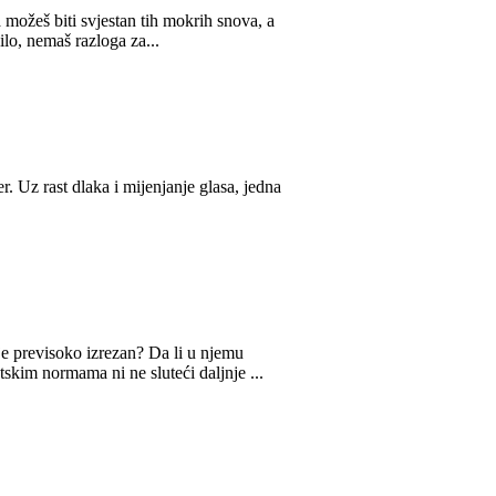
a možeš biti svjestan tih mokrih snova, a
lo, nemaš razloga za...
. Uz rast dlaka i mijenjanje glasa, jedna
e previsoko izrezan? Da li u njemu
skim normama ni ne sluteći daljnje ...