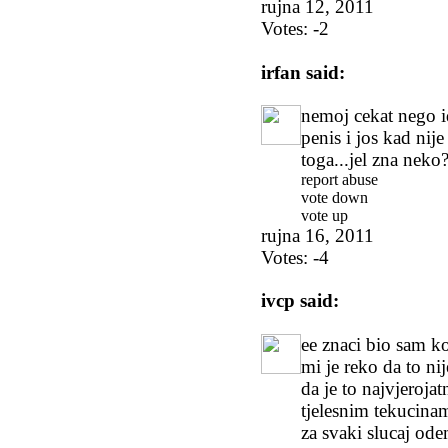
rujna 12, 2011
Votes:
-2
irfan
said:
nemoj cekat nego i
penis i jos kad nij
toga...jel zna neko
report abuse
vote down
vote up
rujna 16, 2011
Votes:
-4
ivcp
said:
ee znaci bio sam k
mi je reko da to ni
da je to najvjerojat
tjelesnim tekucina
za svaki slucaj od