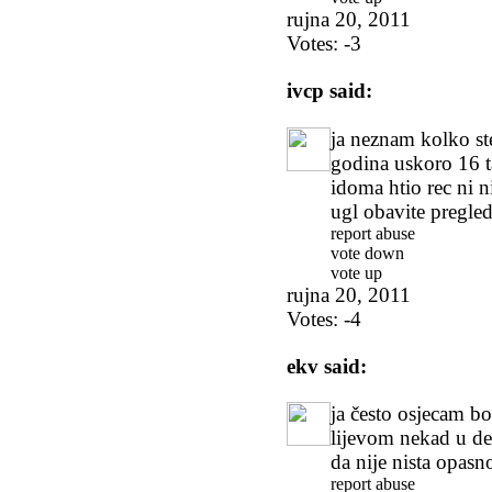
rujna 20, 2011
Votes:
-3
ivcp
said:
ja neznam kolko ste 
godina uskoro 16 t
idoma htio rec ni 
ugl obavite pregle
report abuse
vote down
vote up
rujna 20, 2011
Votes:
-4
ekv
said:
ja često osjecam bo
lijevom nekad u de
da nije nista opasn
report abuse