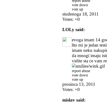
report abuse
vote down
vote up
studenoga 18, 2011
Votes:
+0
LOLy
said:
evoga imam 14 god
što mi je jedan test
imam neku nakupin
da mnogi imaju ist
vidite sta ce vam re
report abuse
vote down
vote up
prosinca 13, 2011
Votes:
+0
mislav
said: