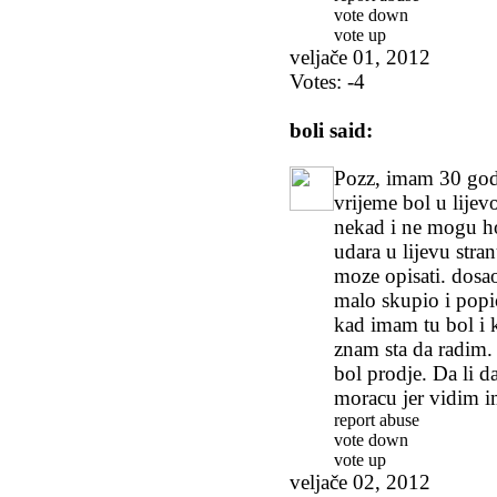
vote down
vote up
veljače 01, 2012
Votes:
-4
boli
said:
Pozz, imam 30 godi
vrijeme bol u lijev
nekad i ne mogu ho
udara u lijevu stra
moze opisati. dosao
malo skupio i pop
kad imam tu bol i k
znam sta da radim.
bol prodje. Da li 
moracu jer vidim i
report abuse
vote down
vote up
veljače 02, 2012