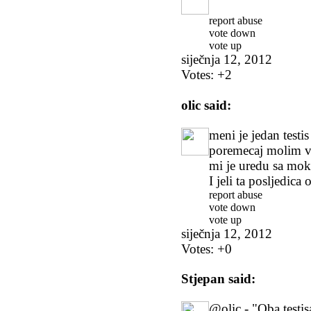
report abuse
vote down
vote up
siječnja 12, 2012
Votes:
+2
olic
said:
meni je jedan testis
poremecaj molim va
mi je uredu sa mok
I jeli ta posljedica
report abuse
vote down
vote up
siječnja 12, 2012
Votes:
+0
Stjepan
said:
@olic - "Oba testisa