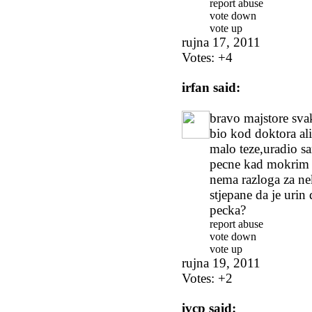
report abuse
vote down
vote up
rujna 17, 2011
Votes:
+4
irfan
said:
bravo majstore svak
bio kod doktora al
malo teze,uradio s
pecne kad mokrim i
nema razloga za nek
stjepane da je uri
pecka?
report abuse
vote down
vote up
rujna 19, 2011
Votes:
+2
ivcp
said: