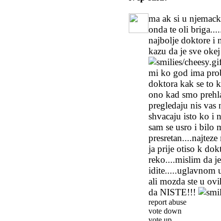
ma ak si u njemacko
onda te oli briga..
najbolje doktore i 
kazu da je sve okej
mi ko god ima pro
doktora kak se to 
ono kad smo prehla
pregledaju nis vas 
shvacaju isto ko i n
sam se usro i bilo
presretan....najteze
ja prije otiso k d
reko....mislim da j
idite.....uglavnom 
ali mozda ste u ovih
da NISTE!!!
report abuse
vote down
vote up