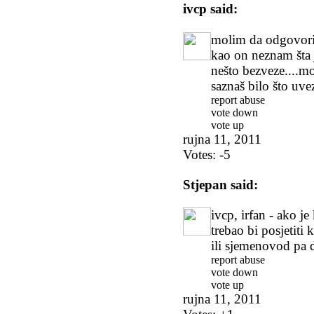
ivcp
said:
molim da odgovorit
kao on neznam šta j
nešto bezveze....mo
saznaš bilo što uve
report abuse
vote down
vote up
rujna 11, 2011
Votes:
-5
Stjepan
said:
ivcp, irfan - ako je
trebao bi posjetiti
ili sjemenovod pa 
report abuse
vote down
vote up
rujna 11, 2011