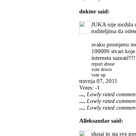
doktor
said:
JUKA nije možda nis
roditeljima da odete
svaku promjenu mor
100000 stvari koje
interneta saznati!!!!
report abuse
vote down
vote up
travnja 07, 2011
Votes:
-1
...
, Lowly rated commen
...
, Lowly rated commen
...
, Lowly rated commen
Alleksandar
said:
slusaj to sta sve po