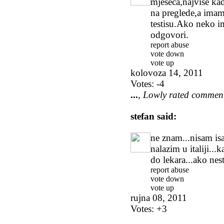
mjeseca,najviše ka
na preglede,a imam
testisu.Ako neko i
odgovori.
report abuse
vote down
vote up
kolovoza 14, 2011
Votes:
-4
...
, Lowly rated commen
stefan
said:
ne znam...nisam is
nalazim u italiji..
do lekara...ako nest
report abuse
vote down
vote up
rujna 08, 2011
Votes:
+3