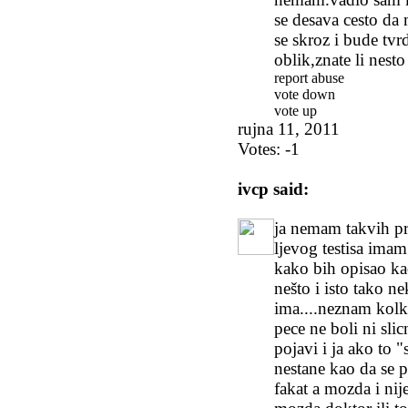
se desava cesto da 
se skroz i bude tvr
oblik,znate li nest
report abuse
vote down
vote up
rujna 11, 2011
Votes:
-1
ivcp
said:
ja nemam takvih pr
ljevog testisa ima
kako bih opisao kao
nešto i isto tako n
ima....neznam kolko
pece ne boli ni sli
pojavi i ja ako to 
nestane kao da se 
fakat a mozda i nije