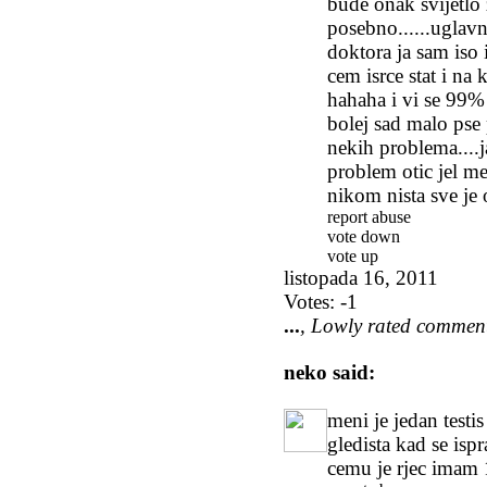
bude onak svijetlo 
posebno......uglavn
doktora ja sam iso 
cem isrce stat i na
hahaha i vi se 99% z
bolej sad malo pse 
nekih problema....
problem otic jel me
nikom nista sve je o
report abuse
vote down
vote up
listopada 16, 2011
Votes:
-1
...
, Lowly rated commen
neko
said:
meni je jedan testi
gledista kad se isp
cemu je rjec imam