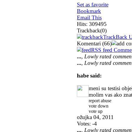
Set as favorite
Bookmark
Email This
Hits: 309495
Trackback
(0)
TrackBack UR
Komentari
(66)
RSS feed Comme
...
, Lowly rated commen
...
, Lowly rated commen
habe
said:
meni su testisi obj
molim vas ako znate 
report abuse
vote down
vote up
ožujka 04, 2011
Votes:
-4
...
, Lowly rated commen