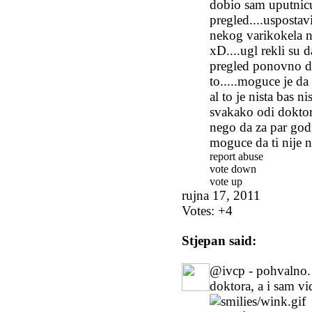
dobio sam uputnicu
pregled....uspostavi
nekog varikokela ne
xD....ugl rekli su
pregled ponovno da 
to.....moguce je da
al to je nista bas ni
svakako odi doktor
nego da za par god
moguce da ti nije ni
report abuse
vote down
vote up
rujna 17, 2011
Votes:
+4
Stjepan
said:
@ivcp - pohvalno. 
doktora, a i sam vid