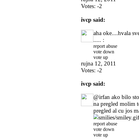
Votes:
-2
ivcp
said:
aha oke....hvala sve
..... :
report abuse
vote down
vote up
rujna 12, 2011
Votes:
-2
ivcp
said:
@irfan ako bilo sto
na pregled molim te
pregled al cu jos 
report abuse
vote down
vote up