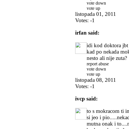
vote down
vote up
listopada 01, 2011
Votes:
-1
irfan
said:
idi kod doktora jbt 
kad po nekada mok
nesto ali nije zuta?
report abuse
vote down
vote up
listopada 08, 2011
Votes:
-1
ivcp
said:
to s mokracom ti im
si jeo i pio.....ne
mutna onak i to...