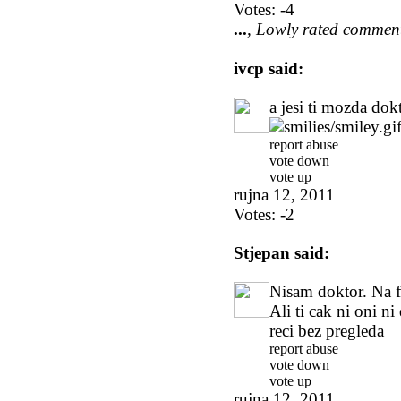
Votes:
-4
...
, Lowly rated commen
ivcp
said:
a jesi ti mozda dok
report abuse
vote down
vote up
rujna 12, 2011
Votes:
-2
Stjepan
said:
Nisam doktor. Na 
Ali ti cak ni oni 
reci bez pregleda
report abuse
vote down
vote up
rujna 12, 2011