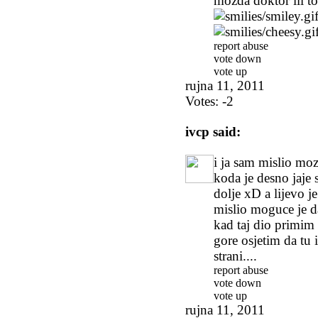
mozda doktor ili t
report abuse
vote down
vote up
rujna 11, 2011
Votes:
-2
ivcp
said:
i ja sam mislio moz
koda je desno jaje 
dolje xD a lijevo j
mislio moguce je da
kad taj dio primim
gore osjetim da tu
strani....
report abuse
vote down
vote up
rujna 11, 2011