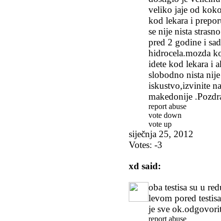
veliko jaje od koko
kod lekara i prepor
se nije nista strasn
pred 2 godine i sa
hidrocela.mozda kod
idete kod lekara i a
slobodno nista nij
iskustvo,izvinite na
makedonije .Pozdr
report abuse
vote down
vote up
siječnja 25, 2012
Votes:
-3
xd
said:
oba testisa su u r
levom pored testisa
je sve ok.odgovorit
report abuse