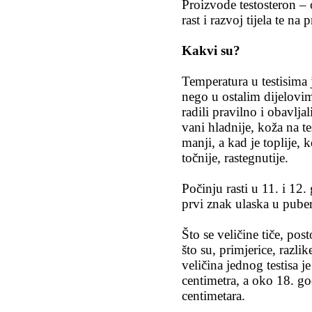
Proizvode testosteron –
rast i razvoj tijela te n
Kakvi su?
Temperatura u testisima 
nego u ostalim dijelovim
radili pravilno i obavlja
vani hladnije, koža na tes
manji, a kad je toplije, k
točnije, rastegnutije.
Počinju rasti u 11. i 12.
prvi znak ulaska u puber
Što se veličine tiče, pos
što su, primjerice, razli
veličina jednog testisa 
centimetra, a oko 18. g
centimetara.