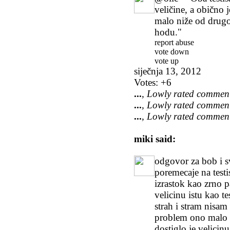
veličine, a obično je
malo niže od drugo
hodu."
report abuse
vote down
vote up
siječnja 13, 2012
Votes:
+6
...
, Lowly rated commen
...
, Lowly rated commen
...
, Lowly rated commen
miki
said:
odgovor za bob i sv
poremecaje na testi
izrastok kao zrno pa
velicinu istu kao te
strah i stram nisam
problem ono malo m
dostiglo je velicinu