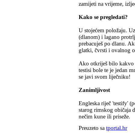
zamijeti na vrijeme, izlje
Kako se pregledati?
U stojećem položaju. Uz
(dlanom) i lagano protrl
prebacuješ po dlanu. Ako 
glatki, čvrsti i ovalnog o
Ako otkriješ bilo kakvo z
testisi bole te je jedan
se javi svom liječniku!
Zanimljivost
Engleska riječ 'testify' (
starog rimskog običaja da
nečim kune ili priseže.
Preuzeto sa
tportal.hr