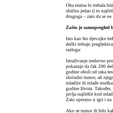
Oba testisa bi trebala bit
obično jedan (i to najčešć
drugoga – zato da se ne 
Zašto je samopregled 
Isto kao što djevojke tre
dečki trebaju pregledava
razloga:
Istraživanje nedavno pro
pokazuje da čak 200 de
godine oboli od raka test
zloćudni tumor, ali njeg
mladiće ili mlađe muška
godine života. Također, 
javlja najčešće kod mladi
Zato oprezno u igri i na
Ako se tumor ili bilo k