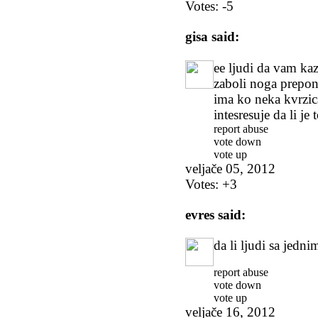
Votes:
-5
gisa
said:
ee ljudi da vam k
zaboli noga prepone 
ima ko neka kvrzic
intesresuje da li je
report abuse
vote down
vote up
veljače 05, 2012
Votes:
+3
evres
said:
da li ljudi sa jedn
report abuse
vote down
vote up
veljače 16, 2012