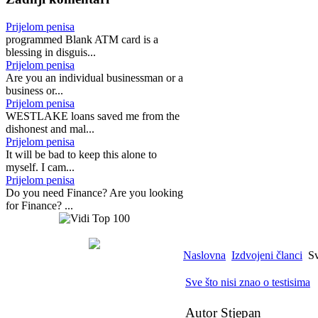
Prijelom penisa
programmed Blank ATM card is a
blessing in disguis...
Prijelom penisa
Are you an individual businessman or a
business or...
Prijelom penisa
WESTLAKE loans saved me from the
dishonest and mal...
Prijelom penisa
It will be bad to keep this alone to
myself. I cam...
Prijelom penisa
Do you need Finance? Are you looking
for Finance? ...
Naslovna
Izdvojeni članci
Sv
Sve što nisi znao o testisima
Autor Stjepan