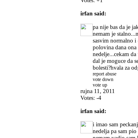
Votes:
+1
irfan
said:
pa nije bas da je ja
nemam je stalno...n
sasvim normalno i
polovina dana ona s
nedelje...cekam da
dal je moguce da s
bolesti?hvala za o
report abuse
vote down
vote up
rujna 11, 2011
Votes:
-4
irfan
said:
i imao sam peckan
nedelja pa sam pio 
nemam.vadio sam kr