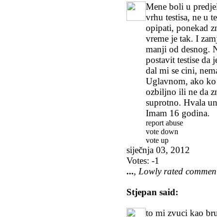
Mene boli u predje
vrhu testisa, ne u t
opipati, ponekad z
vreme je tak. I zamj
manji od desnog. N
postavit testise da
dal mi se cini, ne
Uglavnom, ako ko i
ozbiljno ili ne da z
suprotno. Hvala u
Imam 16 godina.
report abuse
vote down
vote up
siječnja 03, 2012
Votes:
-1
...
, Lowly rated commen
Stjepan
said:
to mi zvuci kao bru