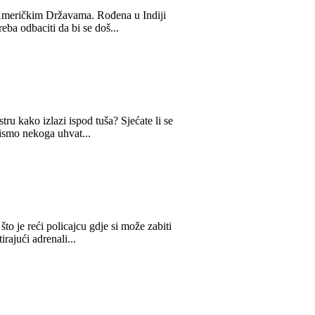
m Američkim Državama. Rođena u Indiji
eba odbaciti da bi se doš...
stru kako izlazi ispod tuša? Sjećate li se
bismo nekoga uhvat...
o je reći policajcu gdje si može zabiti
rajući adrenali...