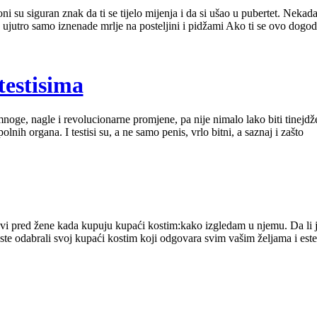
oni su siguran znak da ti se tijelo mijenja i da si ušao u pubertet. Nekad
ujutro samo iznenade mrlje na posteljini i pidžami Ako ti se ovo dogodi
 testisima
oge, nagle i revolucionarne promjene, pa nije nimalo lako biti tinejdžer
lnih organa. I testisi su, a ne samo penis, vrlo bitni, a saznaj i zašto
avi pred žene kada kupuju kupaći kostim:kako izgledam u njemu. Da li j
e odabrali svoj kupaći kostim koji odgovara svim vašim željama i estet