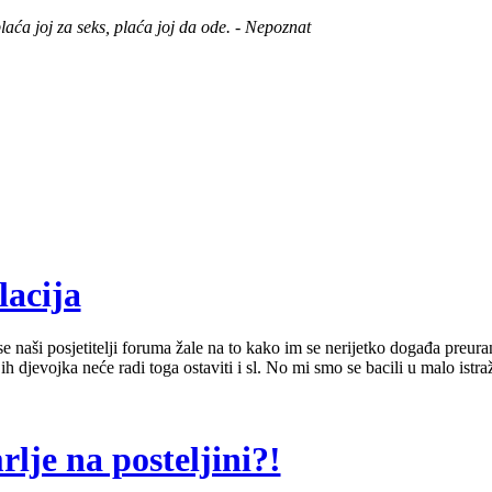
aća joj za seks, plaća joj da ode. - Nepoznat
lacija
 naši posjetitelji foruma žale na to kako im se nerijetko događa preuran
ih djevojka neće radi toga ostaviti i sl. No mi smo se bacili u malo istra
lje na posteljini?!