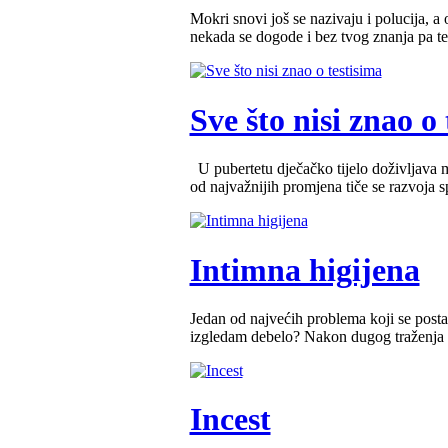
Mokri snovi još se nazivaju i polucija, a 
nekada se dogode i bez tvog znanja pa te 
Sve što nisi znao o
U pubertetu dječačko tijelo doživljava mn
od najvažnijih promjena tiče se razvoja spo
Intimna higijena
Jedan od najvećih problema koji se post
izgledam debelo? Nakon dugog traženja st
Incest