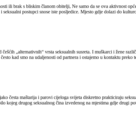
nosti ili brak s bliskim članom obitelji, Ne samo da se ova aktivnost o
 i seksualni postupci snose iste posljedice. Mjesto gdje dolazi do kulturol
d češćih „alternativnih“ vrsta seksualnih susreta. I muškarci i žene različ
često kad smo na udaljenosti od partnera i ostajemo u kontaktu preko te
 jako česta maštarija i parovi cijeloga svijeta diskretno prakticiraju sek
 bilo kojeg drugog seksualnog čina izvedenog na mjestima gdje drugi pot