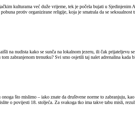
njačkim kulturama već duže vrijeme, tek je počela bujati u Sjedinjeni
pobuna protiv organizirane religije, koja je smatrala da se seksualnost tr
naišli na nudista kako se sunča na lokalnom jezeru, ili čak prijateljevu se
 tom zabranjenom trenutku? Svi smo osjetili taj nalet adrenalina kada 
 onoga što mislimo – iako znate da društvene norme to zabranjuju, kao št
lite o povijesti 18. stoljeća. Za svakoga tko ima takve tabu misli, rezulti