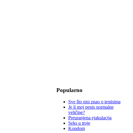
Popularno
Sve što nisi znao o testisima
Je li moj penis normalne
veličine?
Preuranjena ejakulacija
Seks u troje
Kondom