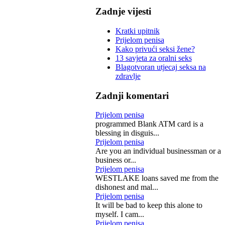
Zadnje vijesti
Kratki upitnik
Prijelom penisa
Kako privući seksi žene?
13 savjeta za oralni seks
Blagotvoran utjecaj seksa na
zdravlje
Zadnji komentari
Prijelom penisa
programmed Blank ATM card is a
blessing in disguis...
Prijelom penisa
Are you an individual businessman or a
business or...
Prijelom penisa
WESTLAKE loans saved me from the
dishonest and mal...
Prijelom penisa
It will be bad to keep this alone to
myself. I cam...
Prijelom penisa