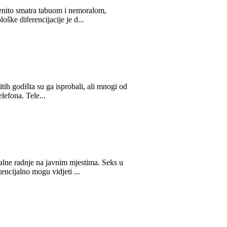
pćenito smatra tabuom i nemoralom,
oške diferencijacije je d...
itih godišta su ga isprobali, ali mnogi od
lefona. Tele...
sualne radnje na javnim mjestima. Seks u
encijalno mogu vidjeti ...