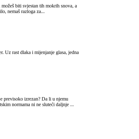
a možeš biti svjestan tih mokrih snova, a
lo, nemaš razloga za...
. Uz rast dlaka i mijenjanje glasa, jedna
e previsoko izrezan? Da li u njemu
skim normama ni ne sluteći daljnje ...