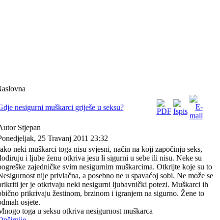
aslovna
Gdje nesigurni muškarci griješe u seksu?
Autor Stjepan
Ponedjeljak, 25 Travanj 2011 23:32
Iako neki muškarci toga nisu svjesni, način na koji započinju seks,
dodiruju i ljube ženu otkriva jesu li sigurni u sebe ili nisu. Neke su
pogreške zajedničke svim nesigurnim muškarcima. Otkrijte koje su to
Nesigurnost nije privlačna, a posebno ne u spavaćoj sobi. Ne može se
prikriti jer je otkrivaju neki nesigurni ljubavnički potezi. Muškarci ih
obično prikrivaju žestinom, brzinom i igranjem na sigurno. Žene to
odmah osjete.
Mnogo toga u seksu otkriva nesigurnost muškarca
Opširnije