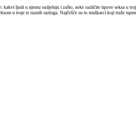
je: kakvi ljudi u njemu sudjeluju i zašto, neke različite tipove seksa u tr
seksom u troje iz raznih razloga. Najčešće su to muškarci koji traže ispun