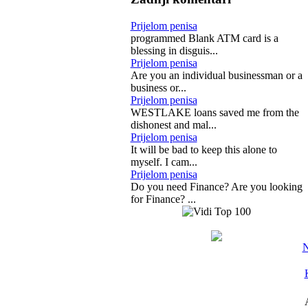
Prijelom penisa
programmed Blank ATM card is a
blessing in disguis...
Prijelom penisa
Are you an individual businessman or a
business or...
Prijelom penisa
WESTLAKE loans saved me from the
dishonest and mal...
Prijelom penisa
It will be bad to keep this alone to
myself. I cam...
Prijelom penisa
Do you need Finance? Are you looking
for Finance? ...
N