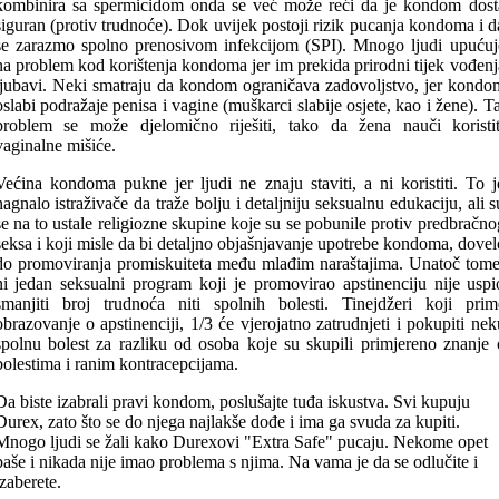
kombinira sa spermicidom onda se već može reći da je kondom dost
siguran (protiv trudnoće). Dok uvijek postoji rizik pucanja kondoma i d
se zarazmo spolno prenosivom infekcijom (SPI). Mnogo ljudi upućuj
na problem kod korištenja kondoma jer im prekida prirodni tijek vođenj
ljubavi. Neki smatraju da kondom ograničava zadovoljstvo, jer kondo
oslabi podražaje penisa i vagine (muškarci slabije osjete, kao i žene). Ta
problem se može djelomično riješiti, tako da žena nauči koristit
vaginalne mišiće.
Većina kondoma pukne jer ljudi ne znaju staviti, a ni koristiti. To j
nagnalo istraživače da traže bolju i detaljniju seksualnu edukaciju, ali s
se na to ustale religiozne skupine koje su se pobunile protiv predbračno
seksa i koji misle da bi detaljno objašnjavanje upotrebe kondoma, dovel
do promoviranja promiskuiteta među mlađim naraštajima. Unatoč tome
ni jedan seksualni program koji je promovirao apstinenciju nije uspi
smanjiti broj trudnoća niti spolnih bolesti. Tinejdžeri koji prim
obrazovanje o apstinenciji, 1/3 će vjerojatno zatrudnjeti i pokupiti nek
spolnu bolest za razliku od osoba koje su skupili primjereno znanje 
bolestima i ranim kontracepcijama.
Da biste izabrali pravi kondom, poslušajte tuđa iskustva. Svi kupuju
Durex, zato što se do njega najlakše dođe i ima ga svuda za kupiti.
Mnogo ljudi se žali kako Durexovi "Extra Safe" pucaju. Nekome opet
paše i nikada nije imao problema s njima. Na vama je da se odlučite i
izaberete.