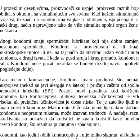
U proteklim desetljećima, proizvođači su uspjeli proizvesti raznih boja
oblika, s okuom i sa stimulirajućim svojstvima. Kad kažem stimulirajuć
svojstva, to znači da kondom ima valjkasta udubljenja, ispupčenja ili n
neki drugi način napravljeno tako da više stimulira spolni organ žene 
muškarca.
Mnogi kondomi imaju spermicidni lubrikant koji nije dobra zamjen
posebnom spermicidu. Kondomi se provjeravaju da li imaj
mikroskopske rupice ili ne, na taj način da stavimo jedan vodič unuta
kondoma, a drugi izvan. I kada se pusti struja i krug prorado, kondom n
valja. Kondomi neće pucati ukoliko se budete držali pravila upotreb
(pogledajte dolje).
Kao metoda kontracepcije, kondomi imaju prednost što nemaj
nuspojava (nekad se javi alergija na lateks) i pružaju zaštitu od spoln
prenosivih infekcija (SPI). Postoji pravi paradoks kod korištenj
kondoma kao kontraceptiva: njihova teoretska učinkovitost je vrl
visoka, ali praktična učinkovitost je dosta niska. To je zato što ljudi n
znaju koristiti kondome. Makar dotakli ženske genitalije nakon skidanj
kondoma s neopranim rukama, može izazvati trudnoću. A nadalje, razn
istraživanja su pokazala da korisnici ne znaju koristiti kako praviln
staviti kondom, što rezultira pucanjima i spadanjima.
Kondomi, kao jedini oblik kontraceptiva i nije toliko siguran, ali kada s