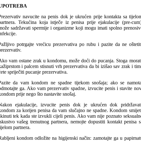
UPOTREBA
Prezervativ navucite na penis dok je ukrućen prije kontakta sa tijelo
partnera. Tekućina koja istječe iz penisa prije ejakulacije (pre-cum)
može sadržavati spermije i organizme koji mogu imati spolno prenosiv
infekcije.
Pažljivo potrgajte vrećicu prezervativa po rubu i pazite da ne oštetit
prezervativ.
Ako vam ostane zrak u kondomu, može doći do pucanja. Stoga morat
kažiprstom i palcem stisnuti vrh prezervativa da bi izišao sav zrak i tim
ćete spriječiti pucanje prezervativa.
Pazite da vam kondom ne spadne tijekom snošaja; ako se namota
odmotajte ga. Ako vam prezervativ spadne, izvucite penis i stavite nov
kondom prije nego što nastavite snošaj.
Nakon ejakulacije, izvucite penis dok je ukrućen dok pridržavat
kondom za korijen penisa da vam slučajno ne spadne. Kondom smijet
skinuti tek kada ste izvukli cijeli penis. Ako vam nije poznato seksualn
iskustvo vašeg trenutnog partnera, nemojte dopustiti kontakt penisa s
tijelom partnera.
Rabljeni kondom odložite na higijenski način: zamotajte ga u papirnat