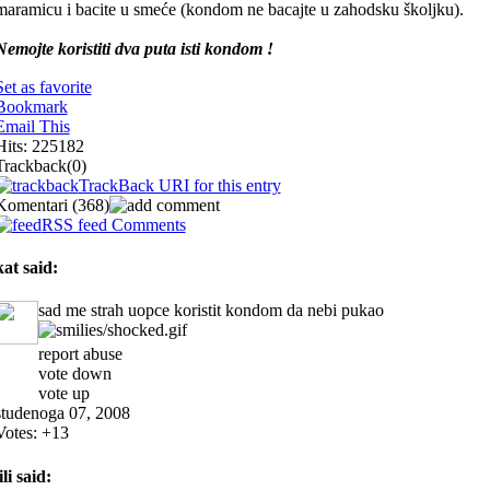
maramicu i bacite u smeće (kondom ne bacajte u zahodsku školjku).
Nemojte koristiti dva puta isti kondom !
Set as favorite
Bookmark
Email This
Hits: 225182
Trackback
(0)
TrackBack URI for this entry
Komentari
(368)
RSS feed Comments
kat
said:
sad me strah uopce koristit kondom da nebi pukao
report abuse
vote down
vote up
studenoga 07, 2008
Votes:
+13
ili
said: