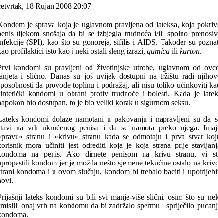
četvrtak, 18 Rujan 2008 20:07
Kondom je sprava koja je uglavnom pravljena od lateksa, koja pokriv
penis tijekom snošaja da bi se izbjegla trudnoća i/ili spolno prenosiv
infekcije (SPI), kao što su gonoreja, sifilis i AIDS. Također su poznat
kao profilaktici isto kao i neki ostali sleng izrazi,
gumica
ili
kurton
.
Prvi kondomi su pravljeni od životinjske utrobe, uglavnom od ovce
janjeta i slično. Danas su još uvijek dostupni na tržištu radi njihov
sposobnosti da provode toplinu i podražaj, ali nisu toliko učinkoviti ka
sintetički kondomi u obrani protiv trudnoće i bolesti. Kada je latek
napokon bio dostupan, to je bio veliki korak u sigurnom seksu.
Lateks kondomi dolaze namotani u pakovanju i napravljeni su da s
stavi na vrh ukrućenog penisa i da se namota preko njega. Imaj
«pravu» stranu i «krivu» stranu kada se odmotaju i prva stvar koj
korisnik mora učiniti jest odrediti koja je koja strana prije stavljanj
kondoma na penis. Ako dirnete penisom na krivu stranu, vi st
upropastili kondom jer je možda nešto sjemene tekućine ostalo na krivo
strani kondoma i u ovom slučaju, kondom bi trebalo baciti i upotrijebit
novi.
Prijašnji lateks kondomi su bili svi manje-više slični, osim što su nek
smislili onaj vrh na kondomu da bi zadržalo spermu i spriječilo pucanj
kondoma.