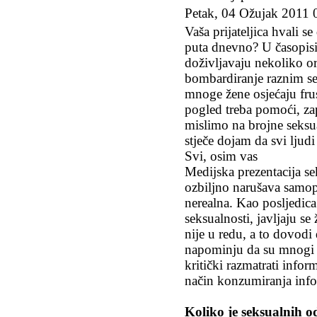
Petak, 04 Ožujak 2011 
Vaša prijateljica hvali s
puta dnevno? U časopisi
doživljavaju nekoliko 
bombardiranje raznim se
mnoge žene osjećaju fru
pogled treba pomoći, z
mislimo na brojne seksu
stječe dojam da svi ljud
Svi, osim vas
Medijska prezentacija se
ozbiljno narušava samop
nerealna. Kao posljedica
seksualnosti, javljaju se
nije u redu, a to dovodi
napominju da su mnogi za
kritički razmatrati info
način konzumiranja info
Koliko je seksualnih 