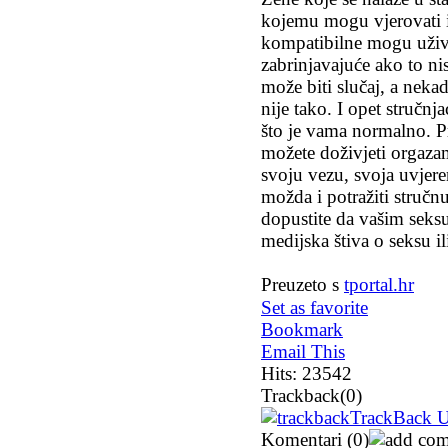
kojemu mogu vjerovati i
kompatibilne mogu uživa
zabrinjavajuće ako to n
može biti slučaj, a neka
nije tako. I opet stručn
što je vama normalno. P
možete doživjeti orgazam
svoju vezu, svoja uvjere
možda i potražiti stručn
dopustite da vašim seks
medijska štiva o seksu ili 
Preuzeto s
tportal.hr
Set as favorite
Bookmark
Email This
Hits: 23542
Trackback
(0)
TrackBack UR
Komentari
(0)