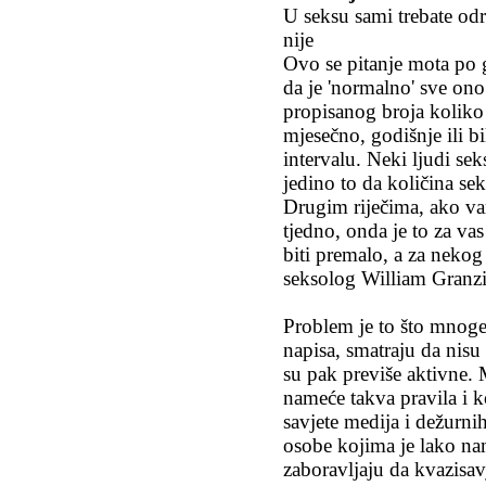
U seksu sami trebate odr
nije
Ovo se pitanje mota po 
da je 'normalno' sve on
propisanog broja koliko s
mjesečno, godišnje ili
intervalu. Neki ljudi sek
jedino to da količina se
Drugim riječima, ako v
tjedno, onda je to za v
biti premalo, a za nekog 
seksolog William Granzi
Problem je to što mnoge
napisa, smatraju da nisu
su pak previše aktivne. 
nameće takva pravila i 
savjete medija i dežurni
osobe kojima je lako nam
zaboravljaju da kvazisavj