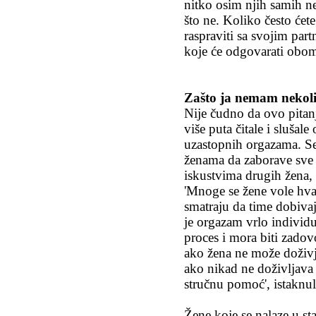
nitko osim njih samih ne
što ne. Koliko često ćete
raspraviti sa svojim part
koje će odgovarati obo
Zašto ja nemam nekol
Nije čudno da ovo pitan
više puta čitale i slušal
uzastopnih orgazama. Se
ženama da zaborave sve 
iskustvima drugih žena, 
'Mnoge se žene vole hva
smatraju da time dobivaj
je orgazam vrlo individu
proces i mora biti zadov
ako žena ne može doživj
ako nikad ne doživljava 
stručnu pomoć', istaknu
Žene koje se nalaze u st