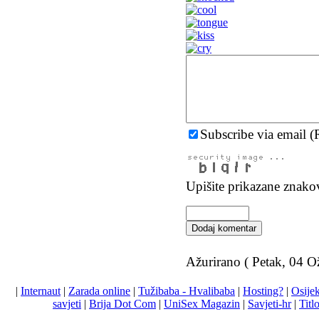
Subscribe via email (
Upišite prikazane znako
Dodaj komentar
Ažurirano ( Petak, 04 O
|
Internaut
|
Zarada online
|
Tužibaba - Hvalibaba
|
Hosting?
|
Osije
savjeti
|
Brija Dot Com
|
UniSex Magazin
|
Savjeti-hr
|
Titl