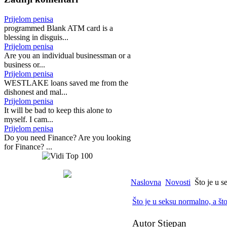
Prijelom penisa
programmed Blank ATM card is a
blessing in disguis...
Prijelom penisa
Are you an individual businessman or a
business or...
Prijelom penisa
WESTLAKE loans saved me from the
dishonest and mal...
Prijelom penisa
It will be bad to keep this alone to
myself. I cam...
Prijelom penisa
Do you need Finance? Are you looking
for Finance? ...
Naslovna
Novosti
Što je u s
Što je u seksu normalno, a što
Autor Stjepan