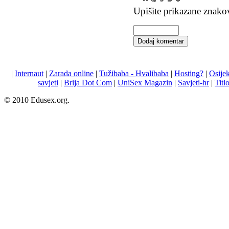
Upišite prikazane znako
Dodaj komentar
|
Internaut
|
Zarada online
|
Tužibaba - Hvalibaba
|
Hosting?
|
Osije
savjeti
|
Brija Dot Com
|
UniSex Magazin
|
Savjeti-hr
|
Titl
© 2010 Edusex.org.