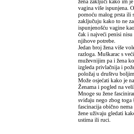
žena zaključi kako im je
vagina više ispunjena. 
pomoću malog prsta ili
zaključuju kako to ne z
ispunjenošću vagine kao
čak i najveći penisi nisu
njihove potrebe.
Jedan broj žena više vol
razloga. Muškarac s već
muževnijim pa i žena ko
izgleda privlačnija i pož
položaj u društvu boljim
Može osjećati kako je n
Ženama i pogled na velik
Mnoge su žene fasciniran
sviđaju nego zbog toga 
fascinacija obično nema
žene uživaju gledati kak
ustima ili ruci.