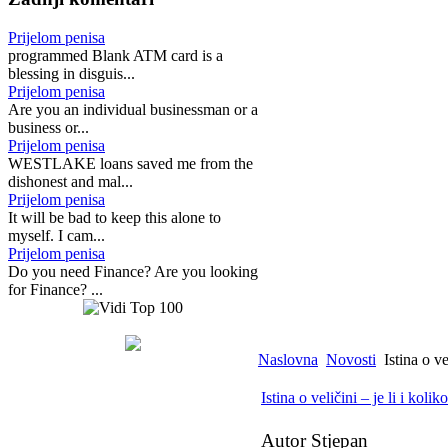
Prijelom penisa
programmed Blank ATM card is a
blessing in disguis...
Prijelom penisa
Are you an individual businessman or a
business or...
Prijelom penisa
WESTLAKE loans saved me from the
dishonest and mal...
Prijelom penisa
It will be bad to keep this alone to
myself. I cam...
Prijelom penisa
Do you need Finance? Are you looking
for Finance? ...
Naslovna
Novosti
Istina o ve
Istina o veličini – je li i koli
Autor Stjepan