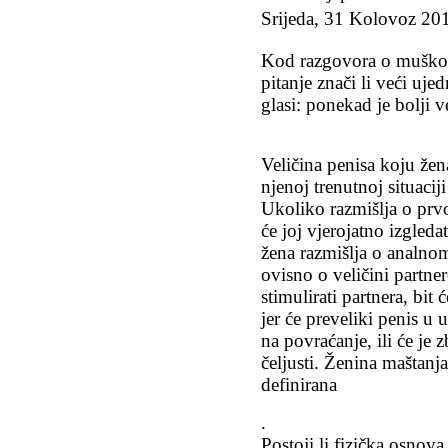
Srijeda, 31 Kolovoz 20
Kod razgovora o muškom
pitanje znači li veći uje
glasi: ponekad je bolji v
Veličina penisa koju žena 
njenoj trenutnoj situaciji
Ukoliko razmišlja o prv
će joj vjerojatno izgleda
žena razmišlja o analno
ovisno o veličini partne
stimulirati partnera, bi
jer će preveliki penis u 
na povraćanje, ili će je 
čeljusti. Ženina maštanj
definirana
.
Postoji li fizička osnova