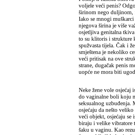
voljele veći penis? Odgo
širinom nego duljinom, n
Iako se mnogi muškarci 
njegova širina je više v
osjetljiva genitalna tkiv
to su klitoris i struktur
spužvasta tijela. Čak i ž
smještena je nekoliko ce
veći pritisak na ove stru
strane, dugačak penis mo
uopće ne mora biti ugod
Neke žene vole osjećaj i
do vaginalne boli koju 
seksualnog uzbuđenja. 
osjećaju da nešto veliko
veći objekt, osjećaju se 
biraju i velike vibratore
šaku u vaginu. Kao rezul