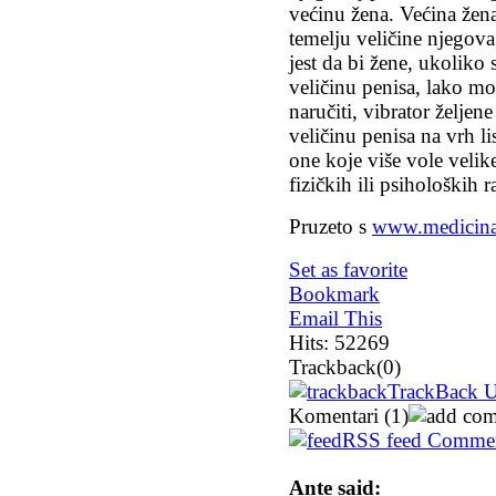
većinu žena. Većina žena
temelju veličine njegova
jest da bi žene, ukoliko 
veličinu penisa, lako mog
naručiti, vibrator željen
veličinu penisa na vrh lis
one koje više vole velike
fizičkih ili psiholoških r
Pruzeto s
www.medicina
Set as favorite
Bookmark
Email This
Hits: 52269
Trackback
(0)
TrackBack UR
Komentari
(1)
RSS feed Comme
Ante
said: