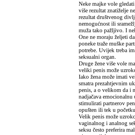
Neke majke vole gledati i
više rezultat znatiželje 
rezultat društvenog divl
nemogućnost ili sramežlji
muža tako pažljivo. I ne
One ne moraju željeti da
poneke traže muške part
potrebe. Uvijek treba i
seksualni organ.
Druge žene više vole ma
veliki penis može uzroko
Iako žena može imati veli
smatra prezahtjevnim uk
penis, a o velikom da i
nadjačava emocionalnu 
stimulirati partnerov pe
opušten ili tek u početku
Velik penis može uzroko
vaginalnog i analnog se
seksu često preferira mal