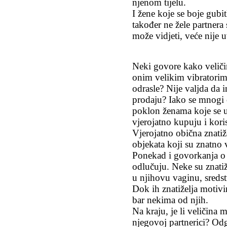
njenom tijelu.
I žene koje se boje gubi
također ne žele partnera
može vidjeti, veće nije u
Neki govore kako veličin
onim velikim vibratorim
odrasle? Nije valjda da i
prodaju? Iako se mnogi 
poklon ženama koje se u
vjerojatno kupuju i koris
Vjerojatno obična znati
objekata koji su znatno 
Ponekad i govorkanja o
odlučuju. Neke su znatiž
u njihovu vaginu, sredstv
Dok ih znatiželja motivi
bar nekima od njih.
Na kraju, je li veličina
njegovoj partnerici? Od