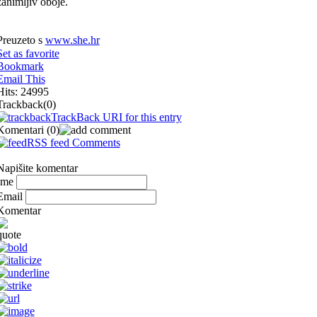
zanimljiv oboje.
Preuzeto s
www.she.hr
Set as favorite
Bookmark
Email This
Hits: 24995
Trackback
(0)
TrackBack URI for this entry
Komentari
(0)
RSS feed Comments
Napišite komentar
Ime
Email
Komentar