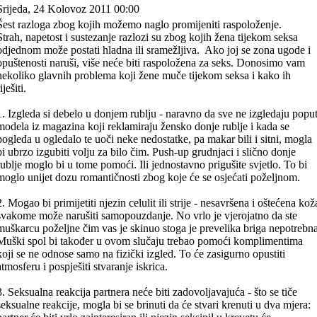
Srijeda, 24 Kolovoz 2011 00:00
Šest razloga zbog kojih možemo naglo promijeniti raspoloženje.
Strah, napetost i sustezanje razlozi su zbog kojih žena tijekom seksa
odjednom može postati hladna ili sramežljiva. Ako joj se zona ugode i
opuštenosti naruši, više neće biti raspoložena za seks. Donosimo vam
nekoliko glavnih problema koji žene muče tijekom seksa i kako ih
iješiti.
1. Izgleda si debelo u donjem rublju - naravno da sve ne izgledaju popu
modela iz magazina koji reklamiraju žensko donje rublje i kada se
pogleda u ogledalo te uoči neke nedostatke, pa makar bili i sitni, mogla
bi ubrzo izgubiti volju za bilo čim. Push-up grudnjaci i slično donje
rublje moglo bi u tome pomoći. Ili jednostavno prigušite svjetlo. To bi
moglo unijet dozu romantičnosti zbog koje će se osjećati poželjnom.
2. Mogao bi primijetiti njezin celulit ili strije - nesavršena i oštećena kož
svakome može narušiti samopouzdanje. No vrlo je vjerojatno da ste
muškarcu poželjne čim vas je skinuo stoga je prevelika briga nepotrebna
Muški spol bi također u ovom slučaju trebao pomoći komplimentima
koji se ne odnose samo na fizički izgled. To će zasigurno opustiti
atmosferu i pospješiti stvaranje iskrica.
3. Seksualna reakcija partnera neće biti zadovoljavajuća - što se tiče
seksualne reakcije, mogla bi se brinuti da će stvari krenuti u dva mjera: