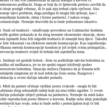
partner će biti vrlo zainteresiran ili njezin seksipil u krevetu će
jednostavno podbaciti. Stoga se boji da će ljubavnik prebrzo završiti da
bi oboje postigli vrhunac, ili će pak njoj trebati cijela vječnost. Ako
postoje takvi problemi, duga predigra bi mogla biti rješenje, kao i
prepuštanje kontrole, ritma i brzine partnerici. I nakon svega,
komunicirajte. Nemojte dozvoliti da to bude jednostrano iskustvo.
4. Strah od trudnoće - istraživanje provedeno na Guttmacher Institutu
prošle godine pokazalo je da zbog trenutne ekonomske situacije, skoro
pola ispitanih žena želi odgoditi trudnoću ili smanjiti broj djece. Takođe
se žele fokusirati i na efektivne metode kontracepcije. Kao najraširenija 
efikasna metoda kontracepcije kondom je još uvijek svima pristupačan, 
prevencija trudnoće uvijek bi trebala biti zajednička tema.
5. Strahuje od spolnih bolesti - žene su podložnije takvim bolestima za
razliku od muškaraca, jer su im spolni organi izloženiji spolno
prenosivim bolestima. Situaciju otežava činjenica da je ženama teže
primijetiti simptome jer ih kod infekcija često nema. Razgovor i
edukacija u ovom slučaju također pomažu.
6. Misli da partner očekuje vještine porno zvijezde - mogla bi biti
zabrinuta zbog seksualnih radnji koje joj nisu toliko ugodne. U ovom
slučaju pokušajte izbjeći pritisak na partnericu. Nemojte da misli kako
želite reproducirati porno filmove u krevetu. Radije neke ideje pokušajt
predstaviti kao svoje, neka to bude nešto s potencijalom koji će biti