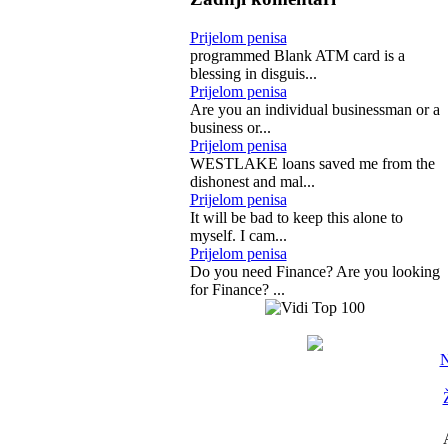
Prijelom penisa
programmed Blank ATM card is a
blessing in disguis...
Prijelom penisa
Are you an individual businessman or a
business or...
Prijelom penisa
WESTLAKE loans saved me from the
dishonest and mal...
Prijelom penisa
It will be bad to keep this alone to
myself. I cam...
Prijelom penisa
Do you need Finance? Are you looking
for Finance? ...
N